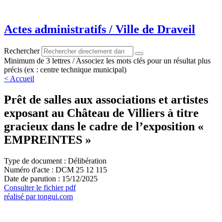
Aller
au
contenu
Actes administratifs / Ville de Draveil
Rechercher
Minimum de 3 lettres / Associez les mots clés pour un résultat plus
précis (ex : centre technique municipal)
< Accueil
Prêt de salles aux associations et artistes
exposant au Château de Villiers à titre
gracieux dans le cadre de l’exposition «
EMPREINTES »
Type de document : Délibération
Numéro d'acte : DCM 25 12 115
Date de parution : 15/12/2025
Consulter le fichier pdf
réalisé par tongui.com